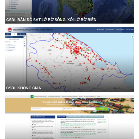
CSDL BẢN ĐỒ SẠT LỞ BỜ SÔNG, XÓI LỞ BỜ BIỂN
CSDL KHÔNG GIAN