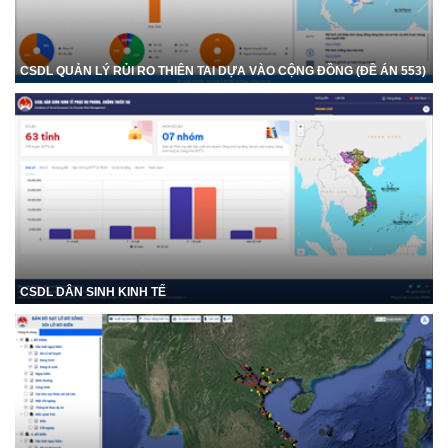
CSDL QUẢN LÝ RỦI RO THIÊN TAI DỰA VÀO CỘNG ĐỒNG (ĐỀ ÁN 553)
CSDL DÂN SINH KINH TẾ