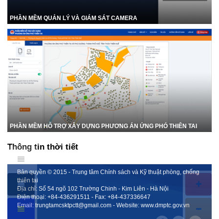
PHẦN MỀM QUẢN LÝ VÀ GIÁM SÁT CAMERA
PHẦN MỀM HỖ TRỢ XÂY DỰNG PHƯƠNG ÁN ỨNG PHÓ THIÊN TAI
Thông tin thời tiết
Bản quyền © 2015 - Trung tâm Chính sách và Kỹ thuật phòng, chống
thiên tai
Địa chỉ: Số 54 ngõ 102 Trường Chinh - Kim Liên - Hà Nội
Điện thoại:
+84-436291511
- Fax:
+84-437336647
Email:
trungtamcsktpctt@gmail.com
- Website:
www.dmptc.gov.vn