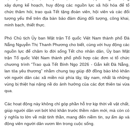
xây dựng kế hoạch, huy động các nguồn lực xã hội hóa để tổ
chức thăm hỏi, trao quà Tết tặng đoàn viên, hội viên và các đối
tượng yếu thế trên địa bàn bảo đảm đúng đối tượng, công khai,
minh bạch, thiết thực.
Phó Chủ tịch Ủy ban Mặt trận Tổ quốc Việt Nam thành phố Đà
Nẵng Nguyễn Thị Thanh Phương cho biết, cùng với huy động các
nguồn lực để chăm lo đời sống Tết cho nhân dân, Ủy ban Mặt
trận Tổ quốc Việt Nam thành phố phối hợp các đơn vị tổ chức
chương trình “Trao quà Tết Bính Ngọ 2026 - Gắn kết Đà Nẵng,
lan tỏa yêu thương” nhằm chung tay giúp đỡ đồng bào khó khăn
với người dân các xã miền núi phía tây, tây nam, nhất là những
vùng bị thiệt hại nặng nề do ảnh hưởng của các đợt thiên tai vừa
qua.
Các hoạt động này không chỉ góp phần hỗ trợ kịp thời về vật chất,
giúp người dân vơi bớt khó khăn trước thềm năm mới, mà còn có
ý nghĩa to lớn về mặt tinh thần, mang đến niềm tin, sự ấm áp và
động viên người dân vươn lên trong cuộc sống.