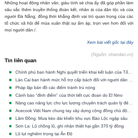
Những hoạt động nhân văn, giàu tính sẻ chia ấy đã góp phần làm
sâu sắc thêm truyền thống đoàn kết, nhân ái của dân tộc và của
người Đà Nẵng; đồng thời khẳng định vai trò quan trọng của các
tổ chức xã hội để mùa xuân thật sự ấm áp, trọn vẹn hơn đối với
mọi người dân./.
Xem bài viết gốc tại đây
(Nguồn: nhandan.vn)
Tin liên quan
Chính phủ ban hành Nghị quyết triển khai kết luận của Tổng Bí thư, Chủ tịch nước về phòng, chống thiên tai
Lào Cai ban hành mức hỗ trợ cấp bách đối với người dân phải di dời khẩn cấp khỏi vùng thiên tai
Pháp lập bản đồ các điểm tránh trú nóng
Cảnh báo “đỉnh điểm” của thời tiết cực đoan do El Nino
Nâng cao năng lực cho lực lượng chuyên trách quản lý đê điều các tỉnh/TP có đê từ cấp III đến cấp đặc biệt
Acecook Việt Nam chung tay xây dựng cộng đồng chủ động trước thiên tai
Lâm Đồng: Mưa kéo dài khiến khu vực Bảo Lộc ngập sâu
Sơn La: Lũ chồng lũ, ghi nhận thiệt hại gần 370 tỷ đồng
Lũ lụt nghiêm trọng tại Ấn Độ