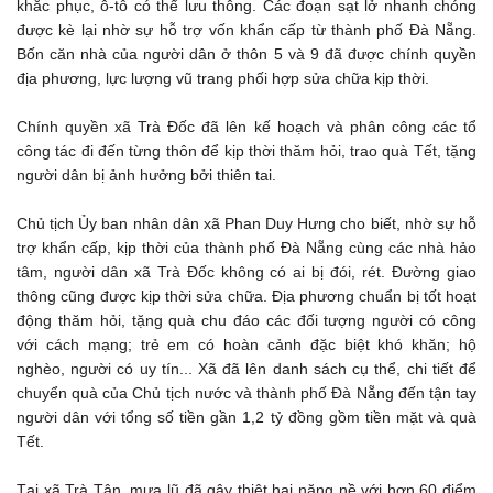
khắc phục, ô-tô có thể lưu thông. Các đoạn sạt lở nhanh chóng
được kè lại nhờ sự hỗ trợ vốn khẩn cấp từ thành phố Đà Nẵng.
Bốn căn nhà của người dân ở thôn 5 và 9 đã được chính quyền
địa phương, lực lượng vũ trang phối hợp sửa chữa kịp thời.
Chính quyền xã Trà Đốc đã lên kế hoạch và phân công các tổ
công tác đi đến từng thôn để kịp thời thăm hỏi, trao quà Tết, tặng
người dân bị ảnh hưởng bởi thiên tai.
Chủ tịch Ủy ban nhân dân xã Phan Duy Hưng cho biết, nhờ sự hỗ
trợ khẩn cấp, kịp thời của thành phố Đà Nẵng cùng các nhà hảo
tâm, người dân xã Trà Đốc không có ai bị đói, rét. Đường giao
thông cũng được kịp thời sửa chữa. Địa phương chuẩn bị tốt hoạt
động thăm hỏi, tặng quà chu đáo các đối tượng người có công
với cách mạng; trẻ em có hoàn cảnh đặc biệt khó khăn; hộ
nghèo, người có uy tín... Xã đã lên danh sách cụ thể, chi tiết để
chuyển quà của Chủ tịch nước và thành phố Đà Nẵng đến tận tay
người dân với tổng số tiền gần 1,2 tỷ đồng gồm tiền mặt và quà
Tết.
Tại xã Trà Tân, mưa lũ đã gây thiệt hại nặng nề với hơn 60 điểm