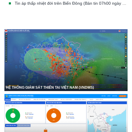
Tin áp thấp nhiệt đới trên Biển Đông (Bản tin 07h00 ngày 23/07/2026)
HỆ THỐNG GIÁM SÁT THIÊN TAI VIỆT NAM (VNDMS)