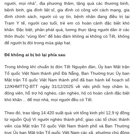
người, mọi nhà”, địa phương thăm, tặng quà các thương binh,
bệnh binh, gia đình liệt sĩ, gia đình có công với cách mạng, gia
đình chính sách, người có uy tín, bệnh nhân đang điều trị tại
Trạm Y tế, người cao tuổi, trẻ em có hoàn cảnh đặc biệt khó
khăn. Đặc biệt, phân phát quà, lương thực tặng người dân ở các
thôn thuộc “vùng lõm” để bảo đảm không ai không có Tết, không
để người bị đói trong mùa giáp hạt.
Để không ai bị bỏ lại phía sau
Trong không khí chuẩn bị đón Tết Nguyên đán, Ủy ban Mặt trận
Tổ quốc Việt Nam thành phố Đà Nẵng, Ban Thường trực Ủy ban
Mặt trận Tổ quốc Việt Nam thành phố đã ban hành kế hoạch số
12/KHMTTQ-BTT ngày 31/12/2025 về việc phối hợp chăm lo,
động viên, hỗ trợ hộ nghèo, cận nghèo, hộ có hoàn cảnh đặc biệt
khó khăn… để mọi nhà, mọi người đều có Tết.
Theo đó, trao tặng 14.420 suất quà với tổng kinh phí 12,9 tỷ đồng
từ nguồn Quỹ Vì người nghèo thành phố; giao các tổ chức thành
viên của Mặt trận Tổ quốc Việt Nam thành phố và Ban Thường
trực Ủy ban Mặt trận Tổ quốc Việt Nam các xã, phường chủ động