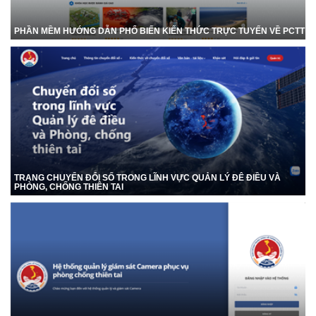
PHẦN MỀM HƯỚNG DẪN PHỔ BIẾN KIẾN THỨC TRỰC TUYẾN VỀ PCTT
TRANG CHUYỂN ĐỔI SỐ TRONG LĨNH VỰC QUẢN LÝ ĐÊ ĐIỀU VÀ
PHÒNG, CHỐNG THIÊN TAI