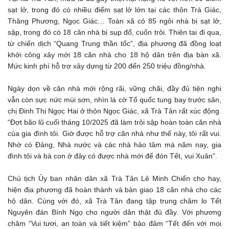
sạt lở, trong đó có nhiều điểm sạt lở lớn tại các thôn Trà Giác,
Thăng Phương, Ngọc Giác… Toàn xã có 85 ngôi nhà bị sạt lở,
sập, trong đó có 18 căn nhà bị sụp đổ, cuốn trôi. Thiên tai đi qua,
từ chiến dịch “Quang Trung thần tốc”, địa phương đã đồng loạt
khởi công xây mới 18 căn nhà cho 18 hộ dân trên địa bàn xã.
Mức kinh phí hỗ trợ xây dựng từ 200 đến 250 triệu đồng/nhà.
Ngày dọn về căn nhà mới rộng rãi, vững chãi, đầy đủ tiện nghi
vẫn còn sực nức mùi sơn, nhìn lá cờ Tổ quốc tung bay trước sân,
chị Đinh Thị Ngọc Hai ở thôn Ngọc Giác, xã Trà Tân rất xúc động.
“Đợt bão lũ cuối tháng 10/2025 đã làm trôi sập hoàn toàn căn nhà
của gia đình tôi. Giờ được hỗ trợ căn nhà như thế này, tôi rất vui.
Nhờ có Đảng, Nhà nước và các nhà hảo tâm mà năm nay, gia
đình tôi và bà con ở đây có được nhà mới để đón Tết, vui Xuân”.
Chủ tịch Ủy ban nhân dân xã Trà Tân Lê Minh Chiến cho hay,
hiện địa phương đã hoàn thành và bàn giao 18 căn nhà cho các
hộ dân. Cùng với đó, xã Trà Tân đang tập trung chăm lo Tết
Nguyên đán Bính Ngọ cho người dân thật đủ đầy. Với phương
châm “Vui tươi, an toàn và tiết kiệm” bảo đảm “Tết đến với mọi